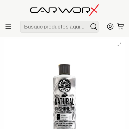
ENVÍO GRATIS POR COMPRAS MAYORES A S/ 250
Inicio
Detailing
Interior
Chemical Guys Natural Shine Plastic, Rubber & Vinyl Dressing