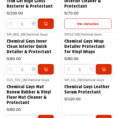
Trim Gel High Gloss
Interior Cleaner &
Restorer & Protectant
Protectant
S/100.00
S/70.00
Ver detalles
Cantidad
SPI_663_16
|
Chemical Guys
SPI21716
|
Chemical Guys
Chemical Guys Inner
Chemical Guys Wrap
Clean Interior Quick
Detailer Protectant
Detailer & Protectant
for Vinyl Wraps
S/60.00
S/80.00
Cantidad
Cantidad
CLD_700_16
|
Chemical Guys
SPI_111_16
|
Chemical Guys
Chemical Guys Mat
Chemical Guys Leather
Renew Rubber & Vinyl
Serum Protectant
Floor Mat Cleaner &
S/120.00
Protectant
S/60.00