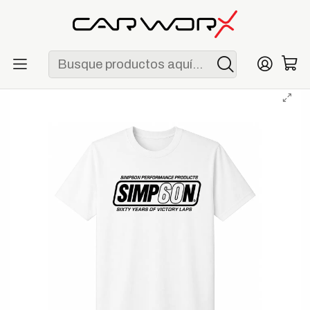
ENVÍO GRATIS POR COMPRAS MAYORES A S/ 250
Inicio
Lifestyle
Polos
Polo Simpson 60th Anniversary