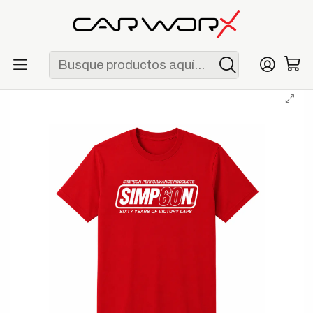
ENVÍO GRATIS POR COMPRAS MAYORES A S/ 250
Inicio
Lifestyle
Polos
Polo Simpson 60th Anniversary