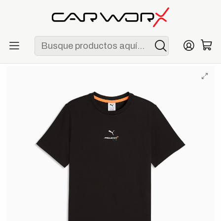
ENVÍO GRATIS POR COMPRAS MAYORES A S/ 250
Inicio
F1
Escuderías
McLaren
Polo McLaren Racing Small Logo