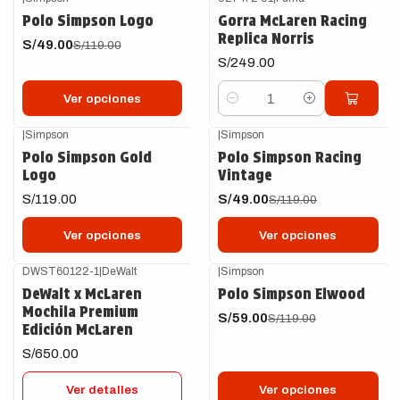
-59%
OFF
Polo Simpson Logo
Gorra McLaren Racing
Replica Norris
S/49.00
S/119.00
S/249.00
Ver opciones
Cantidad
|
Simpson
|
Simpson
-59%
OFF
Polo Simpson Gold
Polo Simpson Racing
Logo
Vintage
S/119.00
S/49.00
S/119.00
Ver opciones
Ver opciones
DWST60122-1
|
DeWalt
|
Simpson
-50%
OFF
Agotado
DeWalt x McLaren
Polo Simpson Elwood
Mochila Premium
S/59.00
S/119.00
Edición McLaren
S/650.00
Ver detalles
Ver opciones