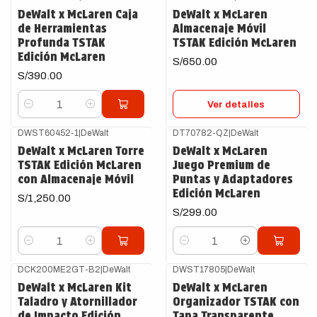
Agotado
DeWalt x McLaren Caja
DeWalt x McLaren
de Herramientas
Almacenaje Móvil
Profunda TSTAK
TSTAK Edición McLaren
Edición McLaren
S/650.00
S/390.00
Ver detalles
Cantidad
DWST60452-1
|
DeWalt
DT70782-QZ
|
DeWalt
DeWalt x McLaren Torre
DeWalt x McLaren
TSTAK Edición McLaren
Juego Premium de
con Almacenaje Móvil
Puntas y Adaptadores
Edición McLaren
S/1,250.00
S/299.00
Cantidad
Cantidad
DCK200ME2GT-B2
|
DeWalt
DWST17805
|
DeWalt
Agotado
DeWalt x McLaren Kit
DeWalt x McLaren
Taladro y Atornillador
Organizador TSTAK con
de Impacto Edición
Tapa Transparente