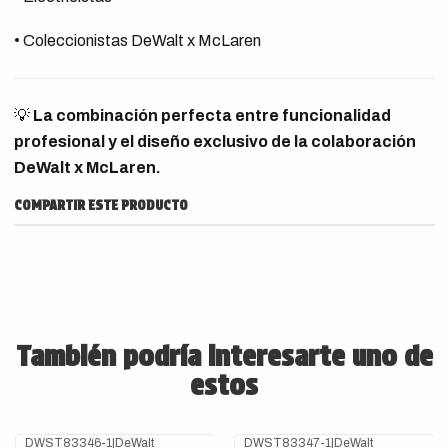
• Coleccionistas DeWalt x McLaren
💡
La combinación perfecta entre funcionalidad
profesional y el diseño exclusivo de la colaboración
DeWalt x McLaren.
COMPARTIR ESTE PRODUCTO
También podría interesarte uno de
estos
DWST83346-1
|
DeWalt
DWST83347-1
|
DeWalt