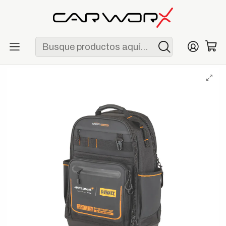
ENVÍO GRATIS POR COMPRAS MAYORES A S/ 250
Inicio
F1
Escuderías
McLaren
DeWalt x McLaren Mochila Premium Edición McLaren