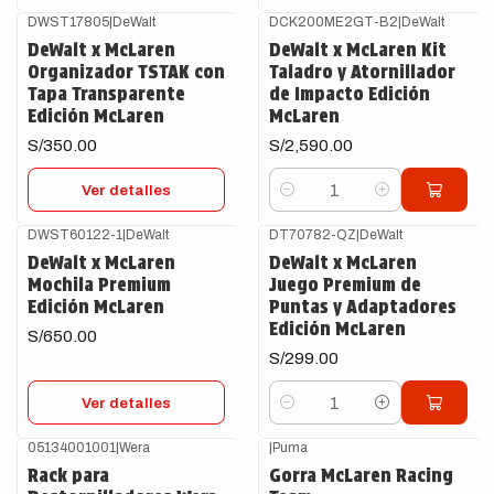
DWST17805
|
DeWalt
DCK200ME2GT-B2
|
DeWalt
Agotado
DeWalt x McLaren
DeWalt x McLaren Kit
Organizador TSTAK con
Taladro y Atornillador
Tapa Transparente
de Impacto Edición
Edición McLaren
McLaren
S/350.00
S/2,590.00
Ver detalles
Cantidad
DWST60122-1
|
DeWalt
DT70782-QZ
|
DeWalt
Agotado
DeWalt x McLaren
DeWalt x McLaren
Mochila Premium
Juego Premium de
Edición McLaren
Puntas y Adaptadores
Edición McLaren
S/650.00
S/299.00
Ver detalles
Cantidad
05134001001
|
Wera
|
Puma
Rack para
Gorra McLaren Racing