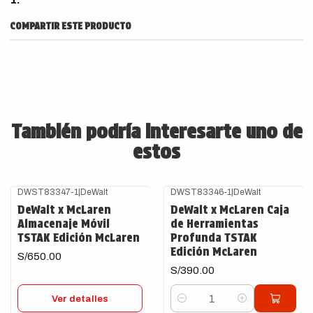
COMPARTIR ESTE PRODUCTO
También podría interesarte uno de
estos
DWST83347-1
|
DeWalt
DWST83346-1
|
DeWalt
Agotado
DeWalt x McLaren
DeWalt x McLaren Caja
Almacenaje Móvil
de Herramientas
TSTAK Edición McLaren
Profunda TSTAK
Edición McLaren
S/650.00
S/390.00
Ver detalles
Cantidad