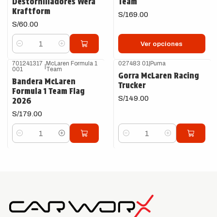
Destornilladores Wera
Team
Kraftform
S/169.00
S/60.00
Ver opciones
Cantidad
701241317
McLaren Formula 1
027483 01
|
Puma
|
001
Team
Gorra McLaren Racing
Bandera McLaren
Trucker
Formula 1 Team Flag
S/149.00
2026
S/179.00
Cantidad
Cantidad