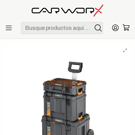
ENVÍO GRATIS POR COMPRAS MAYORES A S/ 250
Inicio
F1
Escuderías
McLaren
DeWalt x McLaren Torre TSTAK Edición McLaren con
Almacenaje Móvil