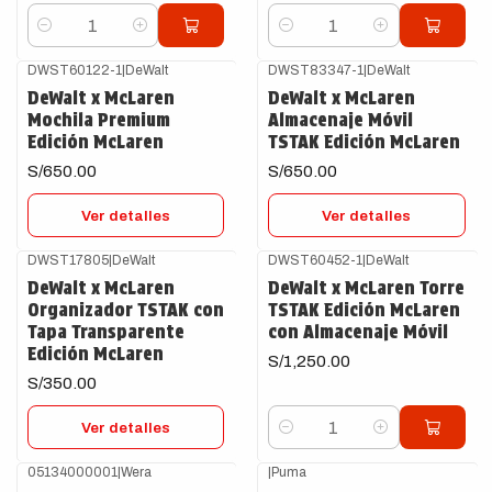
Cantidad
Cantidad
DWST60122-1
|
DeWalt
DWST83347-1
|
DeWalt
Agotado
Agotado
DeWalt x McLaren
DeWalt x McLaren
Mochila Premium
Almacenaje Móvil
Edición McLaren
TSTAK Edición McLaren
S/650.00
S/650.00
Ver detalles
Ver detalles
DWST17805
|
DeWalt
DWST60452-1
|
DeWalt
Agotado
DeWalt x McLaren
DeWalt x McLaren Torre
Organizador TSTAK con
TSTAK Edición McLaren
Tapa Transparente
con Almacenaje Móvil
Edición McLaren
S/1,250.00
S/350.00
Ver detalles
Cantidad
05134000001
|
Wera
|
Puma
Agotado