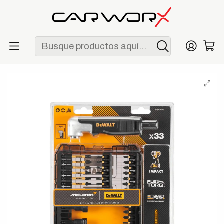
ENVÍO GRATIS POR COMPRAS MAYORES A S/ 250
Inicio
F1
Escuderías
McLaren
DeWalt x McLaren Juego Premium de Puntas y Adaptadores
Edición McLaren