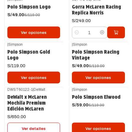
-59%
OFF
Polo Simpson Logo
Gorra McLaren Racing
Replica Norris
S/49.00
S/119.00
S/249.00
Ver opciones
Cantidad
|
Simpson
|
Simpson
-59%
OFF
Polo Simpson Gold
Polo Simpson Racing
Logo
Vintage
S/119.00
S/49.00
S/119.00
Ver opciones
Ver opciones
DWST60122-1
|
DeWalt
|
Simpson
-50%
OFF
Agotado
DeWalt x McLaren
Polo Simpson Elwood
Mochila Premium
S/59.00
S/119.00
Edición McLaren
S/650.00
Ver detalles
Ver opciones