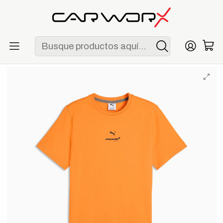
ENVÍO GRATIS POR COMPRAS MAYORES A S/ 250
Inicio
F1
Escuderías
McLaren
Polo McLaren Racing Small Logo