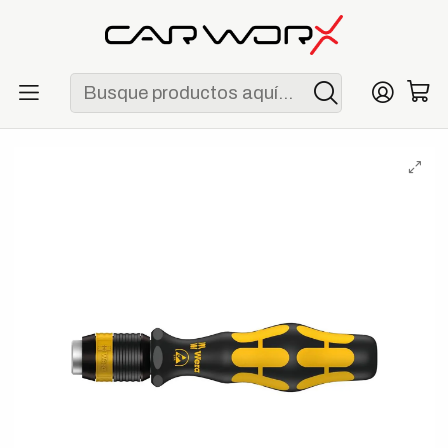
ENVÍO GRATIS POR COMPRAS MAYORES A S/ 250
Inicio
Herramientas
Destornilladores
Wera 813 R ESD Porta-Puntas Rapidaptor Antiestático 1/4" x
90 mm