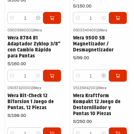
S/150.00
Cantidad
Cantidad
05003590001
|
Wera
05033404001
|
Wera
Wera 8784 B1
Wera 9500 SB
Adaptador Zyklop 3/8"
Magnetizador /
con Cambio Rápido
Desmagnetizador
para Puntas
S/99.00
S/160.00
Cantidad
Cantidad
05057420001
|
Wera
05135942001
|
Wera
Wera Bit-Check 12
Wera Kraftform
BiTorsion 1 Juego de
Kompakt 12 Juego de
Puntas, 12 Piezas
Destornillador y
Puntas 10 Piezas
S/199.00
S/250.00