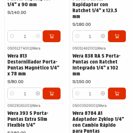
1/4" x 90 mm
Rapidaptor con
Ratchet 1/4" x 123.5
S/140.00
mm
S/180.00
Cantidad
Cantidad
05051274001
|
Wera
05051492001
|
Wera
Wera 813
Wera 838 RA S Porta-
Destornillador Porta-
Puntas con Ratchet
Puntas Magnético 1/4"
Integrado 1/4" x 102
x 78 mm
mm
S/80.00
S/150.00
Cantidad
Cantidad
05028161001
|
Wera
05003529001
|
Wera
Wera 393 S Porta-
Wera 8784 A1
Puntas Extra Slim
Adaptador Zyklop 1/4"
Flexible 1/4"
con Cambio Rápido
para Puntas
S/160.00