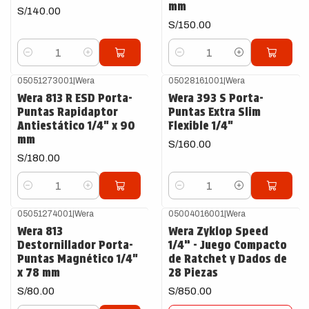
mm
S/140.00
S/150.00
Cantidad
Cantidad
05051273001
|
Wera
05028161001
|
Wera
Wera 813 R ESD Porta-
Wera 393 S Porta-
Puntas Rapidaptor
Puntas Extra Slim
Antiestático 1/4" x 90
Flexible 1/4"
mm
S/160.00
S/180.00
Cantidad
Cantidad
05051274001
|
Wera
05004016001
|
Wera
Agotado
Wera 813
Wera Zyklop Speed
Destornillador Porta-
1/4” - Juego Compacto
Puntas Magnético 1/4"
de Ratchet y Dados de
x 78 mm
28 Piezas
S/80.00
S/850.00