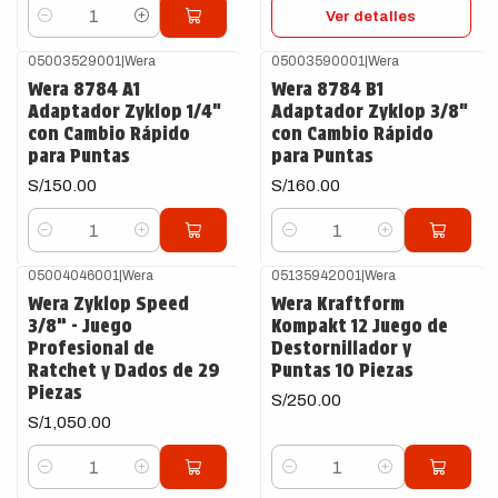
Ver detalles
Cantidad
05003529001
|
Wera
05003590001
|
Wera
Wera 8784 A1
Wera 8784 B1
Adaptador Zyklop 1/4"
Adaptador Zyklop 3/8"
con Cambio Rápido
con Cambio Rápido
para Puntas
para Puntas
S/150.00
S/160.00
Cantidad
Cantidad
05004046001
|
Wera
05135942001
|
Wera
Wera Zyklop Speed
Wera Kraftform
3/8” - Juego
Kompakt 12 Juego de
Profesional de
Destornillador y
Ratchet y Dados de 29
Puntas 10 Piezas
Piezas
S/250.00
S/1,050.00
Cantidad
Cantidad