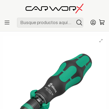
ENVÍO GRATIS POR COMPRAS MAYORES A S/ 250
Inicio
Herramientas
Destornilladores
Wera 838 RA-R M Porta-Puntas Rapidaptor con Ratchet 1/4" x
123.5 mm