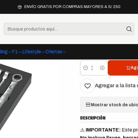
Organización y almacenamiento
Wera 9830 Bandeja de Espuma pa
ENVÍO GRATIS POR COMPRAS MAYORES A S/ 250
|
Wera 9830
6000 Joker
ling
F1
Lifestyle
Ofertas
Agr
Cantidad
Agregar a la lista 
Mostrar stock de ubi
DESCRIPCIÓN
⚠️
IMPORTANTE:
Este pr
No incluye llaves, herr