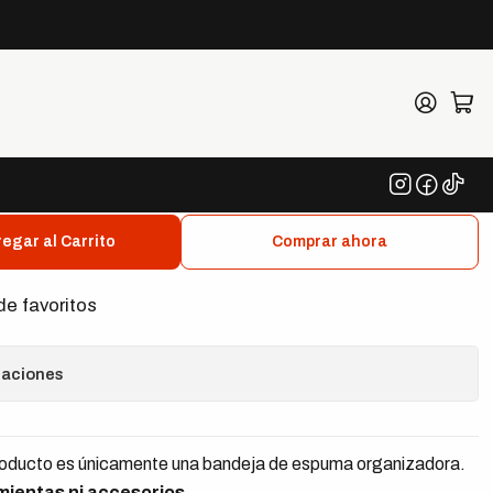
ra 6000 Joker Set 1
 Bandeja de Espuma para
 Set 1
egar al Carrito
Comprar ahora
de favoritos
caciones
oducto es únicamente una bandeja de espuma organizadora.
amientas ni accesorios.