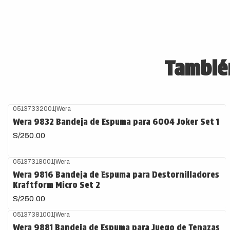
También
05137332001
|
Wera
Wera 9832 Bandeja de Espuma para 6004 Joker Set 1
S/250.00
05137318001
|
Wera
Wera 9816 Bandeja de Espuma para Destornilladores
Kraftform Micro Set 2
S/250.00
05137381001
|
Wera
Wera 9881 Bandeja de Espuma para Juego de Tenazas