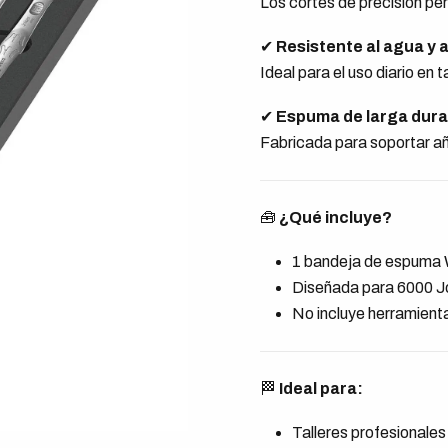
Los cortes de precisión pe
✔
Resistente al agua y a
Ideal para el uso diario en 
✔
Espuma de larga dura
Fabricada para soportar añ
🧰
¿Qué incluye?
1 bandeja de espuma
Diseñada para 6000 J
No incluye herramient
🏁
Ideal para:
Talleres profesionales