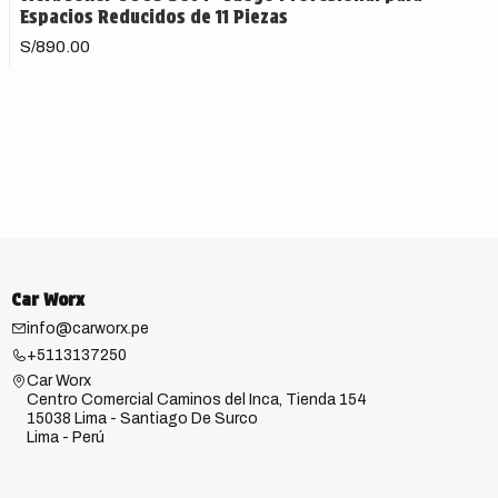
Espacios Reducidos de 11 Piezas
S/890.00
Car Worx
info@carworx.pe
+5113137250
Car Worx
Centro Comercial Caminos del Inca, Tienda 154
15038 Lima - Santiago De Surco
Lima - Perú