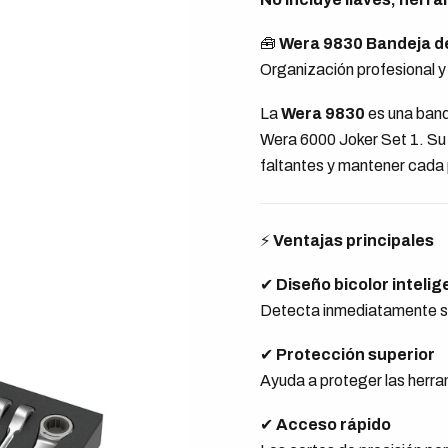
🧰
Wera 9830 Bandeja d
Organización profesional y
La
Wera 9830
es una band
Wera 6000 Joker Set 1. Su 
faltantes y mantener cada 
⚡
Ventajas principales
✔
Diseño bicolor intelig
Detecta inmediatamente si
✔
Protección superior
Ayuda a proteger las herra
✔
Acceso rápido