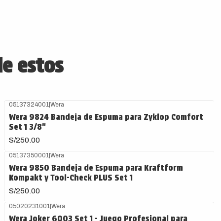
de estos
05137324001
|
Wera
Wera 9824 Bandeja de Espuma para Zyklop Comfort
Set 1 3/8"
S/250.00
05137350001
|
Wera
Wera 9850 Bandeja de Espuma para Kraftform
Kompakt y Tool-Check PLUS Set 1
S/250.00
05020231001
|
Wera
Wera Joker 6003 Set 1 - Juego Profesional para