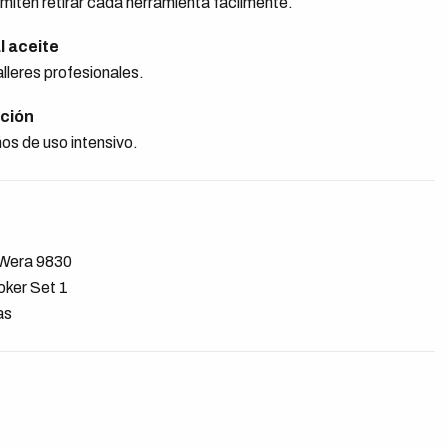
rmiten retirar cada herramienta fácilmente.
l aceite
talleres profesionales.
ción
os de uso intensivo.
 Wera 9830
oker Set 1
as