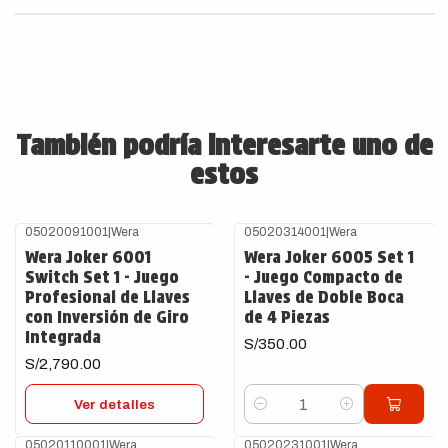
También podría interesarte uno de
estos
05020091001
|
Wera
05020314001
|
Wera
Agotado
Wera Joker 6001
Wera Joker 6005 Set 1
Switch Set 1 - Juego
- Juego Compacto de
Profesional de Llaves
Llaves de Doble Boca
con Inversión de Giro
de 4 Piezas
Integrada
S/350.00
S/2,790.00
Ver detalles
Cantidad
05020110001
|
Wera
05020231001
|
Wera