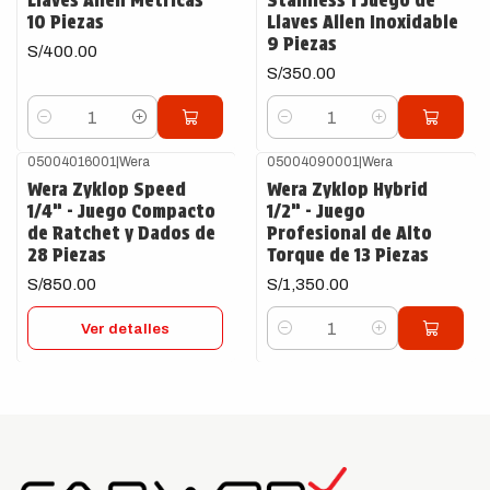
Llaves Allen Métricas
Stainless 1 Juego de
10 Piezas
Llaves Allen Inoxidable
9 Piezas
S/400.00
S/350.00
Cantidad
Cantidad
05004016001
|
Wera
05004090001
|
Wera
Agotado
Wera Zyklop Speed
Wera Zyklop Hybrid
1/4” - Juego Compacto
1/2” - Juego
de Ratchet y Dados de
Profesional de Alto
28 Piezas
Torque de 13 Piezas
S/850.00
S/1,350.00
Ver detalles
Cantidad