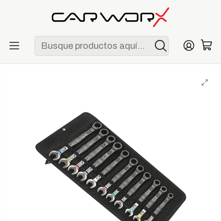
ENVÍO GRATIS POR COMPRAS MAYORES A S/ 250
Inicio
Herramientas
Llaves
Wera Joker 6000 Set 1 - Juego Profesional de Llaves
Combinadas de 11 Piezas