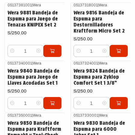
05137381001
|
Wera
05137318001
|
Wera
Wera 9881 Bandeja de
Wera 9816 Bandeja de
Espuma para Juego de
Espuma para
Tenazas KNIPEX Set 2
Destornilladores
Kraftform Micro Set 2
S/250.00
S/250.00
Cantidad
Cantidad
05137340001
|
Wera
05137324001
|
Wera
Wera 9840 Bandeja de
Wera 9824 Bandeja de
Espuma para Juego de
Espuma para Zyklop
Llaves Acodadas Set 1
Comfort Set 1 3/8"
S/250.00
S/250.00
Cantidad
Cantidad
05137350001
|
Wera
05137330001
|
Wera
Wera 9850 Bandeja de
Wera 9830 Bandeja de
Espuma para Kraftform
Espuma para 6000