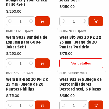
Kompakt y Tool-Check
Joker Set 1
PLUS Set 1
S/250.00
S/250.00
Cantidad
Cantidad
05137332001
|
Wera
05057760001
|
Wera
Agotado
Wera 9832 Bandeja de
Wera Bit-Box 20 PZ 2 x
Espuma para 6004
25 mm - Juego de 20
Joker Set 1
Puntas Pozidriv
S/250.00
S/75.00
Ver detalles
Cantidad
05057750001
|
Wera
05018283001
|
Wera
Wera Bit-Box 20 PH 2 x
Wera 932 S/6 Juego de
25 mm - Juego de 20
Destornilladores
Puntas Phillips
Destorcincel, 6 Piezas
S/75.00
S/350.00
Cantidad
Cantidad