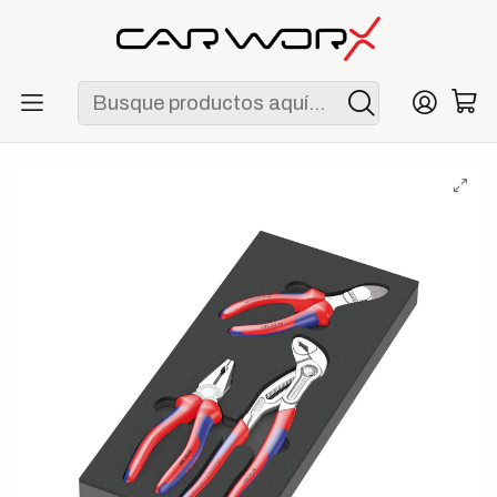
ENVÍO GRATIS POR COMPRAS MAYORES A S/ 250
Inicio
Herramientas
Organización y almacenamiento
Wera 9880 Bandeja de Espuma para Juego de Tenazas
KNIPEX Set 1