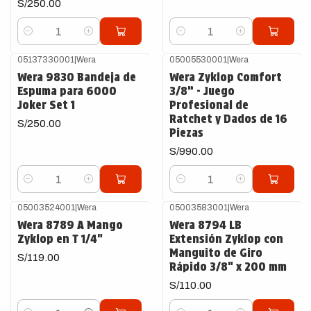
S/250.00
Cantidad
Cantidad
05137330001
|
Wera
05005530001
|
Wera
Wera 9830 Bandeja de
Wera Zyklop Comfort
Espuma para 6000
3/8” - Juego
Joker Set 1
Profesional de
Ratchet y Dados de 16
S/250.00
Piezas
S/990.00
Cantidad
Cantidad
05003524001
|
Wera
05003583001
|
Wera
Wera 8789 A Mango
Wera 8794 LB
Zyklop en T 1/4"
Extensión Zyklop con
Manguito de Giro
S/119.00
Rápido 3/8" x 200 mm
S/110.00