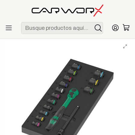
ENVÍO GRATIS POR COMPRAS MAYORES A S/ 250
Inicio
Herramientas
Organización y almacenamiento
Wera 9824 Bandeja de Espuma para Zyklop Comfort Set 1 3/8"