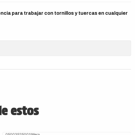
encia para trabajar con tornillos y tuercas en cualquier
de estos
05003525001
|
Wera