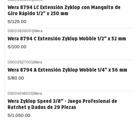
Agotado
Wera 8794 LC Extensión Zyklop con Manguito de
Giro Rápido 1/2" x 250 mm
S/125.00
05003639001
|
Wera
Agotado
Wera 8794 C Extensión Zyklop Wobble 1/2" x 52 mm
S/100.00
05003527001
|
Wera
Wera 8794 A Extensión Zyklop Wobble 1/4" x 56 mm
S/80.00
05004046001
|
Wera
Wera Zyklop Speed 3/8” - Juego Profesional de
Ratchet y Dados de 29 Piezas
S/1,050.00