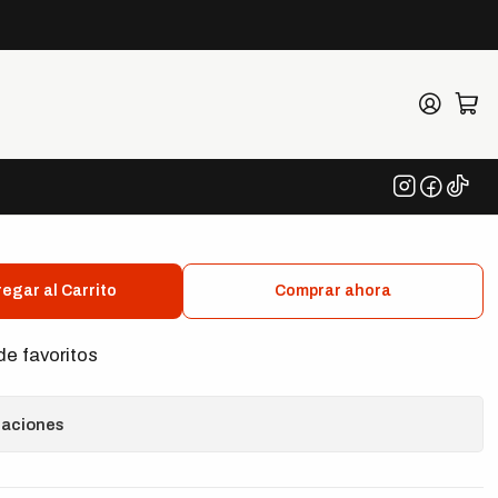
o Rápido 3/8" x 200 mm
LB Extensión Zyklop con
e Giro Rápido 3/8" x
egar al Carrito
Comprar ahora
de favoritos
caciones