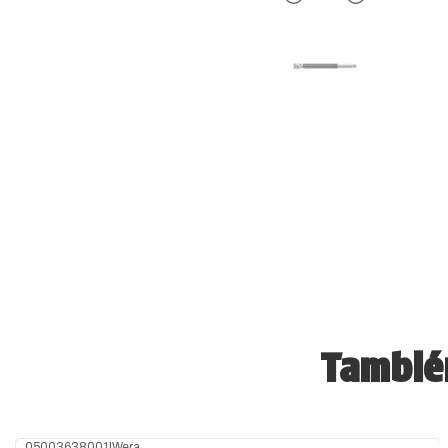
También
05003638001
|
Wera