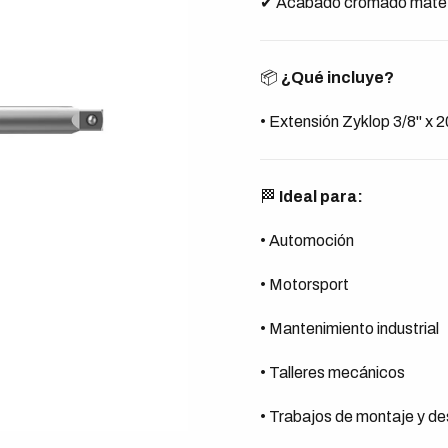
✔ Acabado cromado mate r
📦
¿Qué incluye?
• Extensión Zyklop 3/8" x 
🏁
Ideal para:
• Automoción
• Motorsport
• Mantenimiento industrial
• Talleres mecánicos
• Trabajos de montaje y d