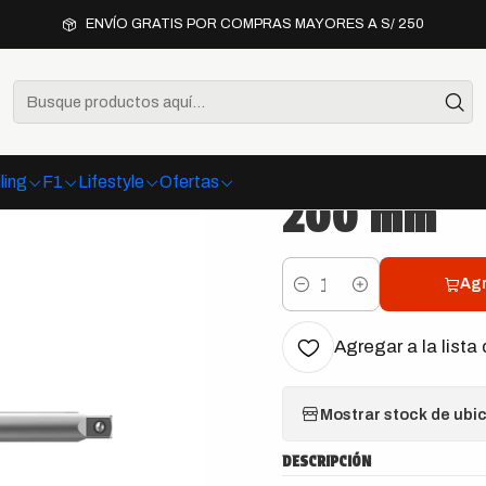
omplementos
Wera 8794 LB Extensión Zyklop con Manguito de Gir
ENVÍO GRATIS POR COMPRAS MAYORES A S/ 250
|
Wera 8794 
Manguito d
ling
F1
Lifestyle
Ofertas
200 mm
Agr
Cantidad
Agregar a la lista 
Mostrar stock de ubi
DESCRIPCIÓN