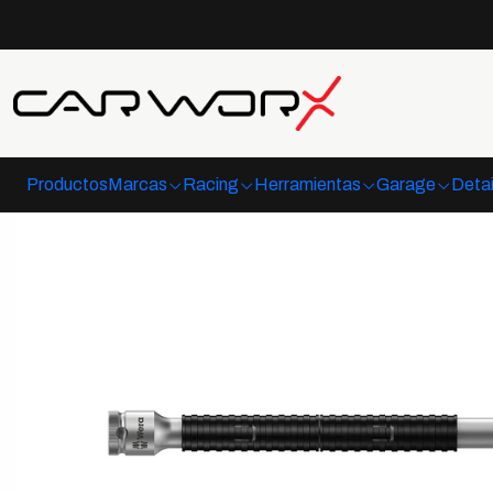
Inicio
Herramientas
C
Productos
Marcas
Racing
Herramientas
Garage
Detai