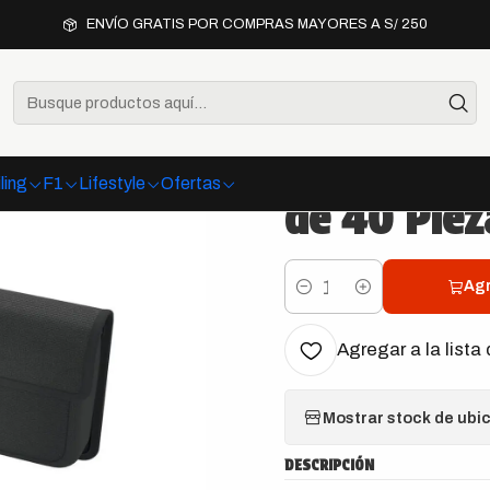
de herramientas
Wera Tool-Check Combi 1 con KNIPEX Cobra - Jue
ENVÍO GRATIS POR COMPRAS MAYORES A S/ 250
|
Wera Tool-
KNIPEX Cob
ling
F1
Lifestyle
Ofertas
de 40 Piez
Agr
Cantidad
Agregar a la lista 
Mostrar stock de ubi
DESCRIPCIÓN