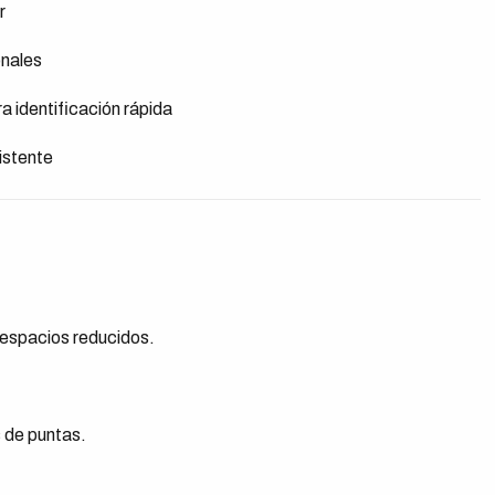
r
onales
a identificación rápida
istente
 espacios reducidos.
 de puntas.