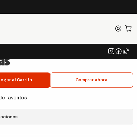
go Profesional de 40 Piezas
Check Combi 1 con
ra - Juego Profesional
as
egar al Carrito
Comprar ahora
de favoritos
caciones