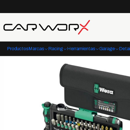
Inicio
Herramientas
Juegos 
Productos
Marcas
Racing
Herramientas
Garage
Detai