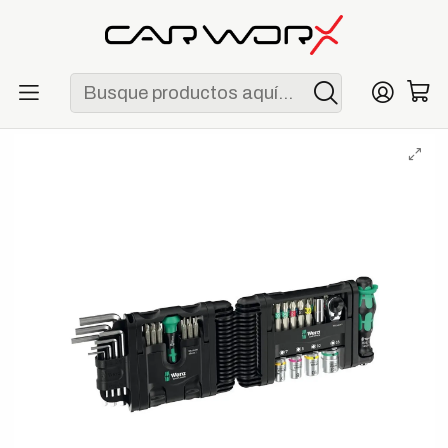
ENVÍO GRATIS POR COMPRAS MAYORES A S/ 250
Inicio
Herramientas
Juegos de herramientas
Wera Tool-Check Modular Set 1, 50 Piezas