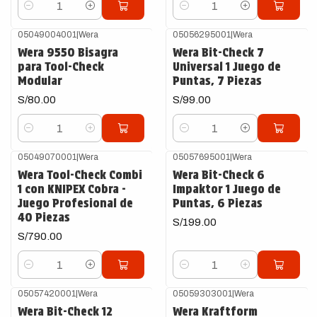
Cantidad
Cantidad
05049004001
|
Wera
05056295001
|
Wera
Wera 9550 Bisagra
Wera Bit-Check 7
para Tool-Check
Universal 1 Juego de
Modular
Puntas, 7 Piezas
S/80.00
S/99.00
Cantidad
Cantidad
05049070001
|
Wera
05057695001
|
Wera
Wera Tool-Check Combi
Wera Bit-Check 6
1 con KNIPEX Cobra -
Impaktor 1 Juego de
Juego Profesional de
Puntas, 6 Piezas
40 Piezas
S/199.00
S/790.00
Cantidad
Cantidad
05057420001
|
Wera
05059303001
|
Wera
Wera Bit-Check 12
Wera Kraftform