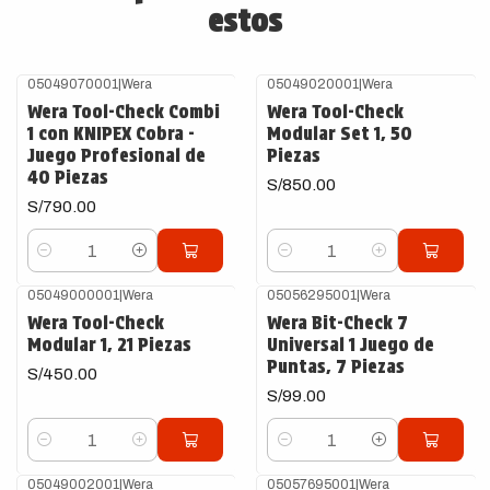
estos
05049070001
|
Wera
05049020001
|
Wera
Wera Tool-Check Combi
Wera Tool-Check
1 con KNIPEX Cobra -
Modular Set 1, 50
Juego Profesional de
Piezas
40 Piezas
S/850.00
S/790.00
Cantidad
Cantidad
05049000001
|
Wera
05056295001
|
Wera
Wera Tool-Check
Wera Bit-Check 7
Modular 1, 21 Piezas
Universal 1 Juego de
Puntas, 7 Piezas
S/450.00
S/99.00
Cantidad
Cantidad
05049002001
|
Wera
05057695001
|
Wera