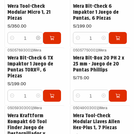
Wera Tool-Check
Wera Bit-Check 6
Modular Micro 1, 21
Impaktor 1 Juego de
Piezas
Puntas, 6 Piezas
S/350.00
S/199.00
Cantidad
Cantidad
05057693001
|
Wera
05057750001
|
Wera
Wera Bit-Check 6 TX
Wera Bit-Box 20 PH 2 x
Impaktor 1 Juego de
25 mm - Juego de 20
Puntas TORX®, 6
Puntas Phillips
Piezas
S/75.00
S/199.00
Cantidad
Cantidad
05059303001
|
Wera
05049003001
|
Wera
Wera Kraftform
Wera Tool-Check
Kompakt 60 Tool
Modular Llaves Allen
Finder Juego de
Hex-Plus 1, 7 Piezas
Destornillador y