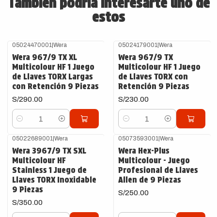
También podría interesarte uno de
estos
05024470001
|
Wera
05024179001
|
Wera
Wera 967/9 TX XL
Wera 967/9 TX
Multicolour HF 1 Juego
Multicolour HF 1 Juego
de Llaves TORX Largas
de Llaves TORX con
con Retención 9 Piezas
Retención 9 Piezas
S/290.00
S/230.00
Cantidad
Cantidad
05022689001
|
Wera
05073593001
|
Wera
Wera 3967/9 TX SXL
Wera Hex-Plus
Multicolour HF
Multicolour - Juego
Stainless 1 Juego de
Profesional de Llaves
Llaves TORX Inoxidable
Allen de 9 Piezas
9 Piezas
S/250.00
S/350.00