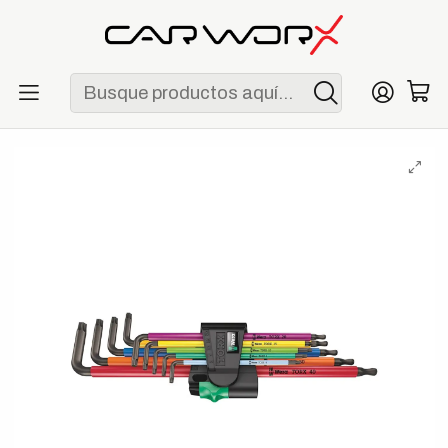
ENVÍO GRATIS POR COMPRAS MAYORES A S/ 250
Inicio
Herramientas
Llaves
Wera TX XL Multicolour - Juego Profesional de Llaves TORX
de 9 Piezas