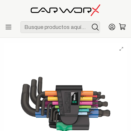
ENVÍO GRATIS POR COMPRAS MAYORES A S/ 250
Inicio
Herramientas
Llaves
Wera 950/9 Hex-Plus Multicolour 2 Juego de Llaves Allen
Métricas 9 Piezas