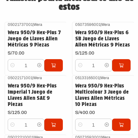
estos
05021737001
|
Wera
05073596001
|
Wera
Wera 950/9 Hex-Plus 7
Wera 950/9 Hex-Plus 6
Juego de Llaves Allen
SB Juego de Llaves
Métricas 9 Piezas
Allen Métricas 9 Piezas
S/70.00
S/125.00
Cantidad
Cantidad
05022171001
|
Wera
05133165001
|
Wera
Wera 950/9 Hex-Plus
Wera 950/9 Hex-Plus
Imperial 1 Juego de
Multicolour 3 Juego de
Llaves Allen SAE 9
Llaves Allen Métricas
Piezas
10 Piezas
S/125.00
S/400.00
Cantidad
Cantidad
05022210001
|
Wera
05073593001
|
Wera