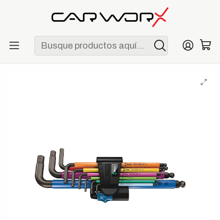
ENVÍO GRATIS POR COMPRAS MAYORES A S/ 250
Inicio
Herramientas
Llaves
Wera 950/9 Hex-Plus Multicolour HF 1 Juego de Llaves Allen
con Retención 9 Piezas