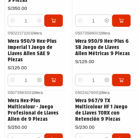
9 Piezas
S/350.00
Cantidad
Cantidad
05022171001
|
Wera
05073596001
|
Wera
Wera 950/9 Hex-Plus
Wera 950/9 Hex-Plus 6
Imperial 1 Juego de
SB Juego de Llaves
Llaves Allen SAE 9
Allen Métricas 9 Piezas
Piezas
S/125.00
S/125.00
Cantidad
Cantidad
05073593001
|
Wera
05024179001
|
Wera
Wera Hex-Plus
Wera 967/9 TX
Multicolour - Juego
Multicolour HF 1 Juego
Profesional de Llaves
de Llaves TORX con
Allen de 9 Piezas
Retención 9 Piezas
S/250.00
S/230.00