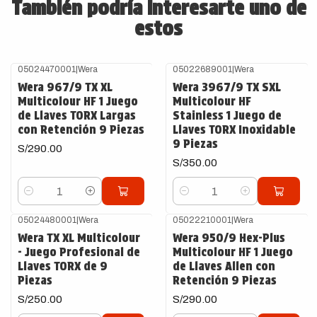
También podría interesarte uno de
estos
05024470001
|
Wera
05022689001
|
Wera
Wera 967/9 TX XL
Wera 3967/9 TX SXL
Multicolour HF 1 Juego
Multicolour HF
de Llaves TORX Largas
Stainless 1 Juego de
con Retención 9 Piezas
Llaves TORX Inoxidable
9 Piezas
S/290.00
S/350.00
Cantidad
Cantidad
05024480001
|
Wera
05022210001
|
Wera
Wera TX XL Multicolour
Wera 950/9 Hex-Plus
- Juego Profesional de
Multicolour HF 1 Juego
Llaves TORX de 9
de Llaves Allen con
Piezas
Retención 9 Piezas
S/250.00
S/290.00