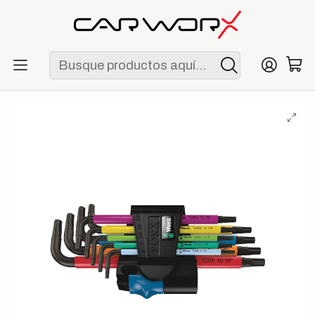
ENVÍO GRATIS POR COMPRAS MAYORES A S/ 250
Inicio
Herramientas
Llaves
Wera 967/9 TX Multicolour HF 1 Juego de Llaves TORX con
Retención 9 Piezas