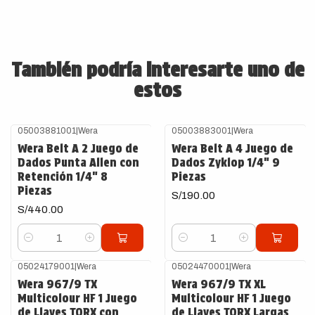
También podría interesarte uno de
estos
05003881001
|
Wera
05003883001
|
Wera
Wera Belt A 2 Juego de
Wera Belt A 4 Juego de
Dados Punta Allen con
Dados Zyklop 1/4" 9
Retención 1/4" 8
Piezas
Piezas
S/190.00
S/440.00
Cantidad
Cantidad
05024179001
|
Wera
05024470001
|
Wera
Wera 967/9 TX
Wera 967/9 TX XL
Multicolour HF 1 Juego
Multicolour HF 1 Juego
de Llaves TORX con
de Llaves TORX Largas