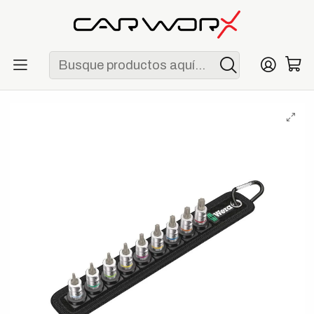
ENVÍO GRATIS POR COMPRAS MAYORES A S/ 250
Inicio
Herramientas
Dados
Wera Belt A 3 Juego de Dados Punta TORX con Retención 1/4"
9 Piezas