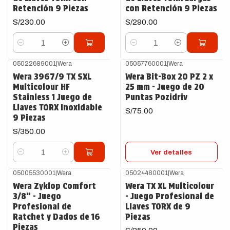
Retención 9 Piezas
con Retención 9 Piezas
S/230.00
S/290.00
Cantidad
Cantidad
05022689001
|
Wera
05057760001
|
Wera
Agotado
Wera 3967/9 TX SXL
Wera Bit-Box 20 PZ 2 x
Multicolour HF
25 mm - Juego de 20
Stainless 1 Juego de
Puntas Pozidriv
Llaves TORX Inoxidable
S/75.00
9 Piezas
S/350.00
Ver detalles
Cantidad
05005530001
|
Wera
05024480001
|
Wera
Wera Zyklop Comfort
Wera TX XL Multicolour
3/8” - Juego
- Juego Profesional de
Profesional de
Llaves TORX de 9
Ratchet y Dados de 16
Piezas
Piezas