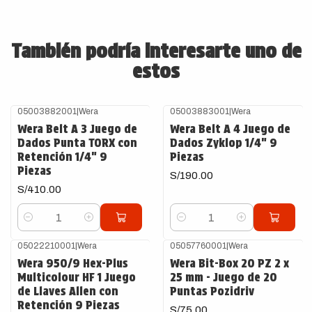
También podría interesarte uno de
estos
05003882001
|
Wera
05003883001
|
Wera
Wera Belt A 3 Juego de
Wera Belt A 4 Juego de
Dados Punta TORX con
Dados Zyklop 1/4" 9
Retención 1/4" 9
Piezas
Piezas
S/190.00
S/410.00
Cantidad
Cantidad
05022210001
|
Wera
05057760001
|
Wera
Agotado
Wera 950/9 Hex-Plus
Wera Bit-Box 20 PZ 2 x
Multicolour HF 1 Juego
25 mm - Juego de 20
de Llaves Allen con
Puntas Pozidriv
Retención 9 Piezas
S/75.00