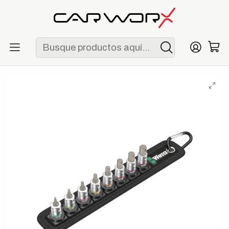
ENVÍO GRATIS POR COMPRAS MAYORES A S/ 250
Inicio
Herramientas
Dados
Wera Belt A 2 Juego de Dados Punta Allen con Retención 1/4"
8 Piezas