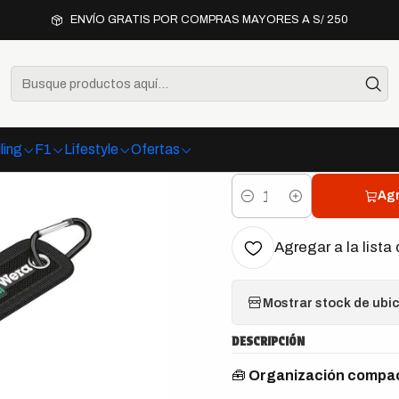
Herramientas
Dados
Wera Belt A 4 Juego de Dados Zyklop 1/4" 9
ENVÍO GRATIS POR COMPRAS MAYORES A S/ 250
|
Wera Belt 
Zyklop 1/4
ling
F1
Lifestyle
Ofertas
Agr
Cantidad
Agregar a la lista 
Mostrar stock de ubi
DESCRIPCIÓN
🧰
Organización compact