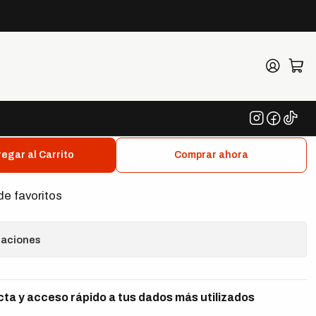
 Piezas
A 4 Juego de Dados
" 9 Piezas
egar al Carrito
Comprar ahora
de favoritos
caciones
a y acceso rápido a tus dados más utilizados