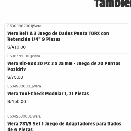
También
05003882001
|
Wera
Wera Belt A 3 Juego de Dados Punta TORX con
Retención 1/4" 9 Piezas
S/410.00
05057760001
|
Wera
Agotado
Wera Bit-Box 20 PZ 2 x 25 mm - Juego de 20 Puntas
Pozidriv
S/75.00
05049000001
|
Wera
Wera Tool-Check Modular 1, 21 Piezas
S/450.00
05042680001
|
Wera
Wera 781/5 Set 1 Juego de Adaptadores para Dados
de 6 Piezas