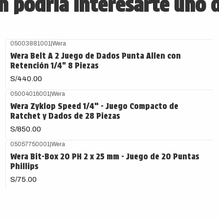
 podría interesarte uno 
05003881001
|
Wera
Wera Belt A 2 Juego de Dados Punta Allen con
Retención 1/4" 8 Piezas
S/440.00
05004016001
|
Wera
Agotado
Wera Zyklop Speed 1/4” - Juego Compacto de
Ratchet y Dados de 28 Piezas
S/850.00
05057750001
|
Wera
Wera Bit-Box 20 PH 2 x 25 mm - Juego de 20 Puntas
Phillips
S/75.00