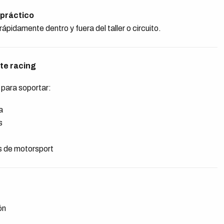
práctico
ápidamente dentro y fuera del taller o circuito.
te racing
 para soportar:
a
s
s de motorsport
ón