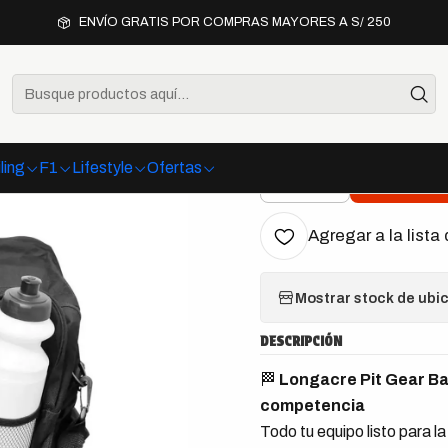
Inicio
Ofertas
Liquidación
Maletín Pit Gear Longacre
ENVÍO GRATIS POR COMPRAS MAYORES A S/ 250
|
Maletín Pi
ling
F1
Lifestyle
Ofertas
Agr
Cantidad
Agregar a la lista 
Mostrar stock de ubi
DESCRIPCIÓN
🏁
Longacre Pit Gear Ba
competencia
Todo tu equipo listo para l