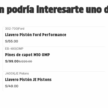
 podría interesarte uno 
302-700
|
Ford
Llavero Pistón Ford Performance
S/55.00
EB-490
|
OMP
-55%
OFF
Pines de capot M10 OMP
S/99.00
S/220.00
J400X
|
JE Pistons
Llavero Pistón JE Pistons
S/49.00