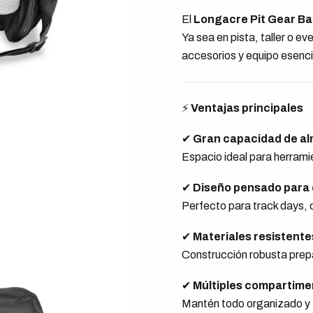
El
Longacre Pit Gear B
Ya sea en pista, taller o e
accesorios y equipo esenci
⚡
Ventajas principales
✔
Gran capacidad de a
Espacio ideal para herrami
✔
Diseño pensado para 
Perfecto para track days, c
✔
Materiales resistente
Construcción robusta prepa
✔
Múltiples compartime
Mantén todo organizado y f