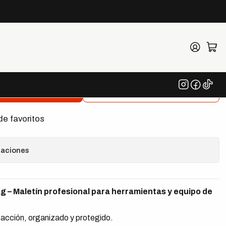
t Gear Longacre
egar al Carrito
Comprar ahora
de favoritos
caciones
g – Maletín profesional para herramientas y equipo de
a acción, organizado y protegido.