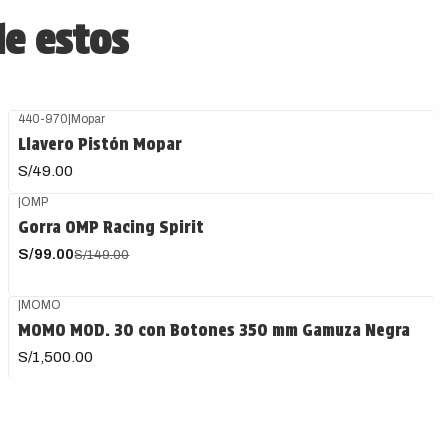
de estos
440-970
|
Mopar
Llavero Pistón Mopar
S/49.00
|
OMP
-34%
OFF
Gorra OMP Racing Spirit
S/99.00
S/149.00
|
MOMO
Agotado
MOMO MOD. 30 con Botones 350 mm Gamuza Negra
S/1,500.00