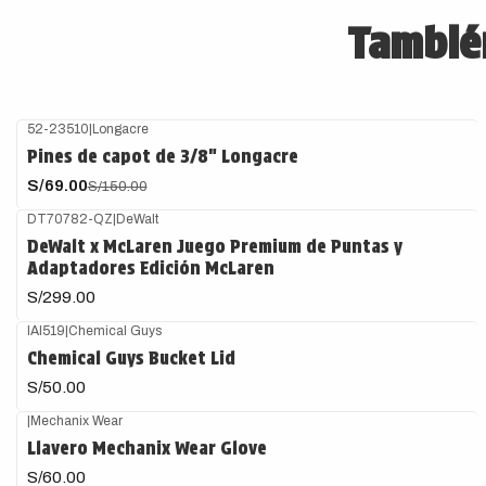
También
52-23510
|
Longacre
-54%
OFF
Pines de capot de 3/8" Longacre
S/69.00
S/150.00
DT70782-QZ
|
DeWalt
DeWalt x McLaren Juego Premium de Puntas y
Adaptadores Edición McLaren
S/299.00
IAI519
|
Chemical Guys
Chemical Guys Bucket Lid
S/50.00
|
Mechanix Wear
Llavero Mechanix Wear Glove
S/60.00