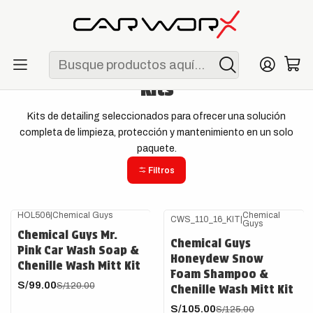
ENVÍO GRATIS POR COMPRAS MAYORES A S/ 250
Inicio
Detailing
Kits
Kits
Kits de detailing seleccionados para ofrecer una solución
completa de limpieza, protección y mantenimiento en un solo
paquete.
Filtros
HOL506
|
Chemical Guys
Chemical
CWS_110_16_KIT
|
Guys
-18%
OFF
-16%
OFF
Chemical Guys Mr.
Chemical Guys
Pink Car Wash Soap &
Honeydew Snow
Chenille Wash Mitt Kit
Foam Shampoo &
S/99.00
S/120.00
Chenille Wash Mitt Kit
S/105.00
S/125.00