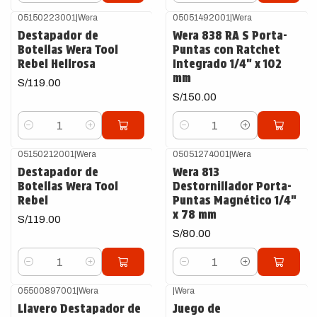
05150223001
|
Wera
05051492001
|
Wera
Destapador de
Wera 838 RA S Porta-
Botellas Wera Tool
Puntas con Ratchet
Rebel Hellrosa
Integrado 1/4" x 102
mm
S/119.00
S/150.00
Cantidad
Cantidad
05150212001
|
Wera
05051274001
|
Wera
Destapador de
Wera 813
Botellas Wera Tool
Destornillador Porta-
Rebel
Puntas Magnético 1/4"
x 78 mm
S/119.00
S/80.00
Cantidad
Cantidad
05500897001
|
Wera
|
Wera
Llavero Destapador de
Juego de