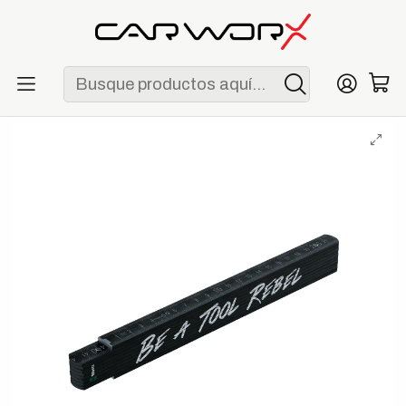
ENVÍO GRATIS POR COMPRAS MAYORES A S/ 250
Inicio
Lifestyle
Merchandising
Metro Plegable Wera Tool Rebel