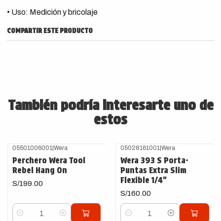
• Uso: Medición y bricolaje
COMPARTIR ESTE PRODUCTO
También podría interesarte uno de
estos
05501006001
|
Wera
05028161001
|
Wera
Perchero Wera Tool
Wera 393 S Porta-
Rebel Hang On
Puntas Extra Slim
Flexible 1/4"
S/199.00
S/160.00
Cantidad
Cantidad