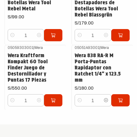
Botellas Wera Tool
Destapadores de
Rebel Metal
Botellas Wera Tool
Rebel Blassgrün
S/99.00
S/179.00
Cantidad
Cantidad
05059303001
|
Wera
05051493001
|
Wera
Wera Kraftform
Wera 838 RA-R M
Kompakt 60 Tool
Porta-Puntas
Finder Juego de
Rapidaptor con
Destornillador y
Ratchet 1/4" x 123.5
Puntas 17 Piezas
mm
S/550.00
S/180.00
Cantidad
Cantidad