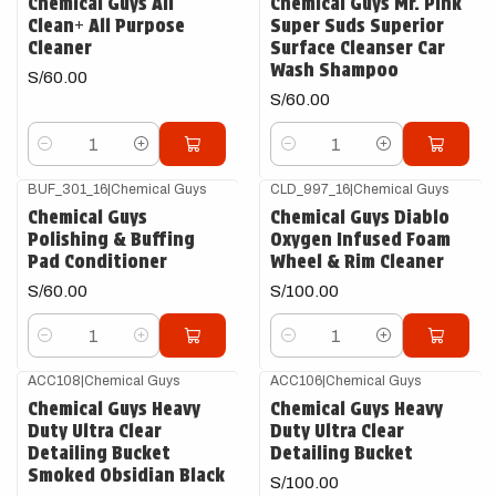
Chemical Guys All
Chemical Guys Mr. Pink
Clean+ All Purpose
Super Suds Superior
Cleaner
Surface Cleanser Car
Wash Shampoo
S/60.00
S/60.00
Cantidad
Cantidad
BUF_301_16
|
Chemical Guys
CLD_997_16
|
Chemical Guys
Chemical Guys
Chemical Guys Diablo
Polishing & Buffing
Oxygen Infused Foam
Pad Conditioner
Wheel & Rim Cleaner
S/60.00
S/100.00
Cantidad
Cantidad
ACC108
|
Chemical Guys
ACC106
|
Chemical Guys
Chemical Guys Heavy
Chemical Guys Heavy
Duty Ultra Clear
Duty Ultra Clear
Detailing Bucket
Detailing Bucket
Smoked Obsidian Black
S/100.00