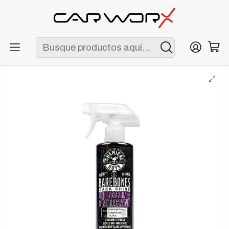
ENVÍO GRATIS POR COMPRAS MAYORES A S/ 250
Inicio
Detailing
Exterior
Chemical Guys Bare Bones Undercarriage Spray