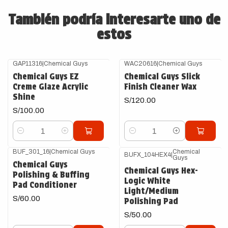
También podría interesarte uno de
estos
GAP11316
|
Chemical Guys
WAC20616
|
Chemical Guys
Chemical Guys EZ
Chemical Guys Slick
Creme Glaze Acrylic
Finish Cleaner Wax
Shine
S/120.00
S/100.00
Cantidad
Cantidad
BUF_301_16
|
Chemical Guys
Chemical
BUFX_104HEX4
|
Guys
Chemical Guys
Chemical Guys Hex-
Polishing & Buffing
Logic White
Pad Conditioner
Light/Medium
S/60.00
Polishing Pad
S/50.00