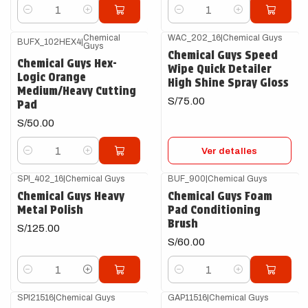
Cantidad
Cantidad
Chemical
WAC_202_16
|
Chemical Guys
BUFX_102HEX4
|
Guys
Agotado
Chemical Guys Speed
Chemical Guys Hex-
Wipe Quick Detailer
Logic Orange
High Shine Spray Gloss
Medium/Heavy Cutting
S/75.00
Pad
S/50.00
Ver detalles
Cantidad
SPI_402_16
|
Chemical Guys
BUF_900
|
Chemical Guys
Chemical Guys Heavy
Chemical Guys Foam
Metal Polish
Pad Conditioning
Brush
S/125.00
S/60.00
Cantidad
Cantidad
SPI21516
|
Chemical Guys
GAP11516
|
Chemical Guys