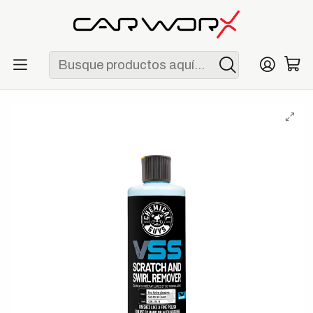
ENVÍO GRATIS POR COMPRAS MAYORES A S/ 250
Inicio
Detailing
Exterior
Chemical Guys VSS One-Step Scratch & Swirl Remover
Compound Polish