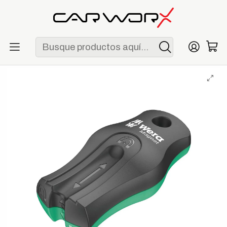
ENVÍO GRATIS POR COMPRAS MAYORES A S/ 250
Inicio
Herramientas
Complementos
Wera 9500 SB Magnetizador / Desmagnetizador