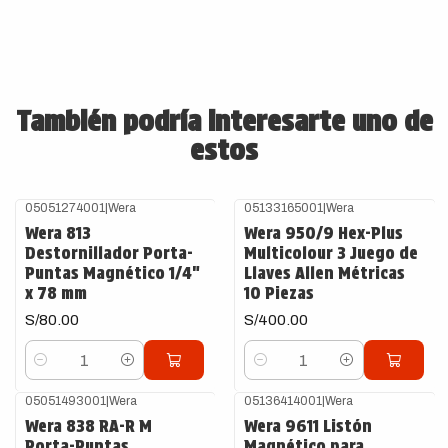
También podría interesarte uno de
estos
05051274001
|
Wera
05133165001
|
Wera
Wera 813
Wera 950/9 Hex-Plus
Destornillador Porta-
Multicolour 3 Juego de
Puntas Magnético 1/4"
Llaves Allen Métricas
x 78 mm
10 Piezas
S/80.00
S/400.00
Cantidad
Cantidad
05051493001
|
Wera
05136414001
|
Wera
Wera 838 RA-R M
Wera 9611 Listón
Porta-Puntas
Magnético para