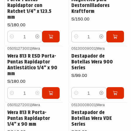
Rapidaptor con
Destornilladores
Ratchet 1/4" x 123.5
Kraftform
mm
S/150.00
S/180.00
Cantidad
Cantidad
05051273001
|
Wera
05130009001
|
Wera
Wera 813 R ESD Porta-
Destapador de
Puntas Rapidaptor
Botellas Wera 900
Antiestático 1/4" x 90
Series
mm
S/99.00
S/180.00
Cantidad
Cantidad
05051272001
|
Wera
05130008001
|
Wera
Wera 813 R Porta-
Destapador de
Puntas Rapidaptor
Botellas Wera VDE
1/4" x 90 mm
Series