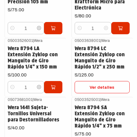
Precisión 105 mm
Kraftform Micro para
Electrónica
S/75.00
S/80.00
Cantidad
Cantidad
05003526001
|
Wera
05003638001
|
Wera
Agotado
Wera 8794 LA
Wera 8794 LC
Extensión Zyklop con
Extensión Zyklop con
Manguito de Giro
Manguito de Giro
Rápido 1/4" x 150 mm
Rápido 1/2" x 250 mm
S/100.00
S/125.00
Ver detalles
Cantidad
05073681001
|
Wera
05003525001
|
Wera
Wera 1441 Sujeta-
Wera 8794 SA
Tornillos Universal
Extensión Zyklop con
para Destornilladores
Manguito de Giro
Rápido 1/4" x 75 mm
S/40.00
S/75.00