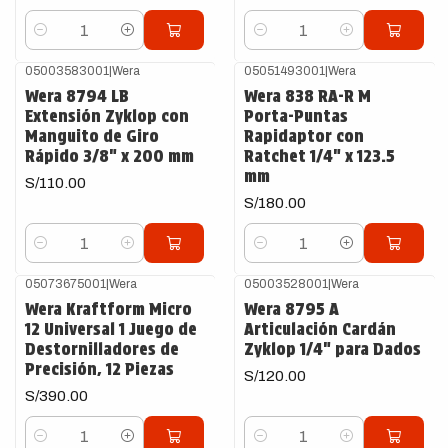
Cantidad
Cantidad
05003583001
|
Wera
05051493001
|
Wera
Wera 8794 LB
Wera 838 RA-R M
Extensión Zyklop con
Porta-Puntas
Manguito de Giro
Rapidaptor con
Rápido 3/8" x 200 mm
Ratchet 1/4" x 123.5
mm
S/110.00
S/180.00
Cantidad
Cantidad
05073675001
|
Wera
05003528001
|
Wera
Wera Kraftform Micro
Wera 8795 A
12 Universal 1 Juego de
Articulación Cardán
Destornilladores de
Zyklop 1/4" para Dados
Precisión, 12 Piezas
S/120.00
S/390.00
Cantidad
Cantidad