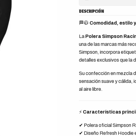
DESCRIPCIÓN
🏁🧥
Comodidad, estilo 
La
Polera Simpson Raci
una de las marcas más rec
Simpson, incorpora etiquet
detalles exclusivos que la d
Su confección en mezcla de
sensación suave y cálida, i
al aire libre.
⚡
Características princ
✔ Polera oficial Simpson 
✔ Diseño Refresh Hoodie e