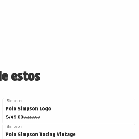
de estos
|
Simpson
-59%
OFF
Polo Simpson Logo
S/49.00
S/119.00
|
Simpson
-59%
OFF
Polo Simpson Racing Vintage