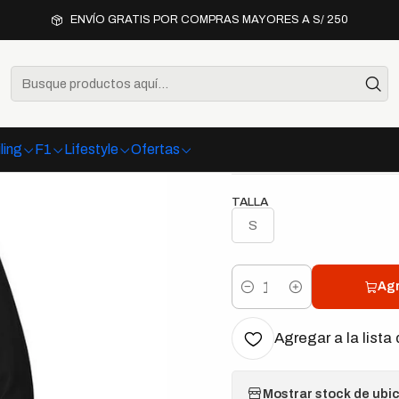
Inicio
Ofertas
Liquidación
Polera Simpson Racing Refresh Hoodi
ENVÍO GRATIS POR COMPRAS MAYORES A S/ 250
|
Polera Sim
Hoodie
ling
F1
Lifestyle
Ofertas
TALLA
S
Agr
Cantidad
Agregar a la lista 
Mostrar stock de ubi