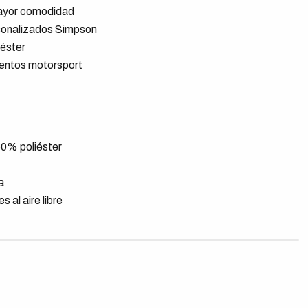
mayor comodidad
rsonalizados Simpson
iéster
eventos motorsport
50% poliéster
a
s al aire libre