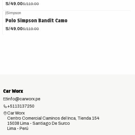
S/49.00
S/119.00
|
Simpson
-59%
OFF
Polo Simpson Bandit Camo
S/49.00
S/119.00
Car Worx
info@carworx.pe
+5113137250
Car Worx
Centro Comercial Caminos del Inca, Tienda 154
15038 Lima - Santiago De Surco
Lima - Perú