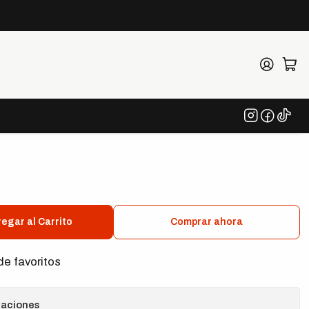
e
pson Racing Refresh
egar al Carrito
Comprar ahora
de favoritos
caciones