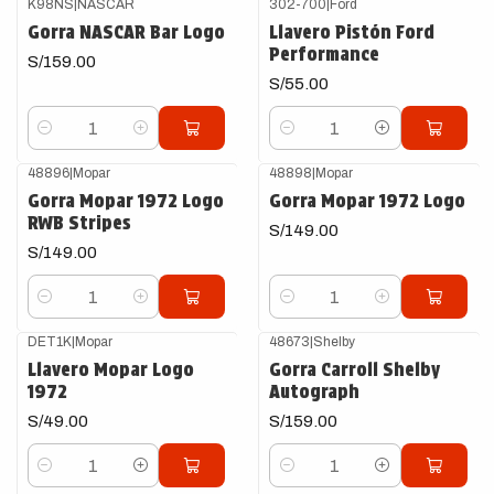
K98NS
|
NASCAR
302-700
|
Ford
Gorra NASCAR Bar Logo
Llavero Pistón Ford
Performance
S/159.00
S/55.00
Cantidad
Cantidad
48896
|
Mopar
48898
|
Mopar
Gorra Mopar 1972 Logo
Gorra Mopar 1972 Logo
RWB Stripes
S/149.00
S/149.00
Cantidad
Cantidad
DET1K
|
Mopar
48673
|
Shelby
Llavero Mopar Logo
Gorra Carroll Shelby
1972
Autograph
S/49.00
S/159.00
Cantidad
Cantidad