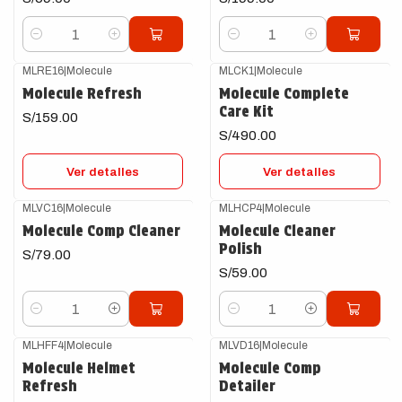
Cantidad
Cantidad
MLRE16
|
Molecule
MLCK1
|
Molecule
Agotado
Agotado
Molecule Refresh
Molecule Complete
Care Kit
S/159.00
S/490.00
Ver detalles
Ver detalles
MLVC16
|
Molecule
MLHCP4
|
Molecule
Molecule Comp Cleaner
Molecule Cleaner
Polish
S/79.00
S/59.00
Cantidad
Cantidad
MLHFF4
|
Molecule
MLVD16
|
Molecule
Molecule Helmet
Molecule Comp
Refresh
Detailer