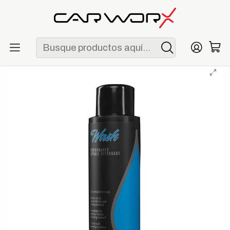
ENVÍO GRATIS POR COMPRAS MAYORES A S/ 250
Inicio
Marcas
Molecule
Molecule Wash