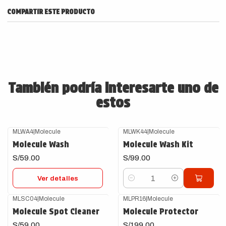
COMPARTIR ESTE PRODUCTO
También podría interesarte uno de
estos
MLWA4
|
Molecule
MLWK44
|
Molecule
Agotado
Molecule Wash
Molecule Wash Kit
S/59.00
S/99.00
Ver detalles
Cantidad
MLSC04
|
Molecule
MLPR16
|
Molecule
Molecule Spot Cleaner
Molecule Protector
S/59.00
S/199.00