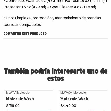
• Contenido: Wash 16 oz (473 ml) + Refresh 16 oz (473 ml) +
Protector 16 oz (473 ml) + Spot Cleaner 4 oz (118 ml)
• Uso: Limpieza, protección y mantenimiento de prendas
técnicas compatibles
COMPARTIR ESTE PRODUCTO
También podría interesarte uno de
estos
MLWA4
|
Molecule
MLWA04
|
Molecule
Agotado
Molecule Wash
Molecule Wash
S/59.00
S/149.00