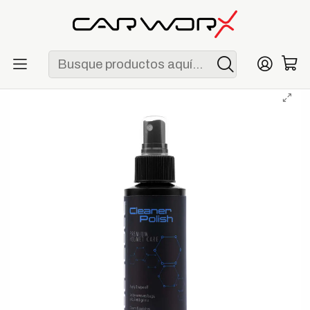
ENVÍO GRATIS POR COMPRAS MAYORES A S/ 250
Inicio
Marcas
Molecule
Molecule Cleaner Polish