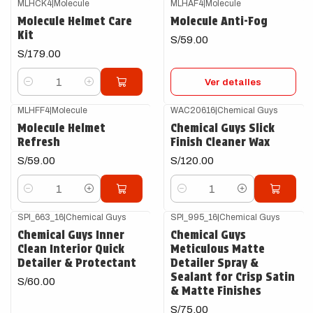
MLHCK4
|
Molecule
MLHAF4
|
Molecule
Agotado
Molecule Helmet Care
Molecule Anti-Fog
Kit
S/59.00
S/179.00
Ver detalles
Cantidad
MLHFF4
|
Molecule
WAC20616
|
Chemical Guys
Molecule Helmet
Chemical Guys Slick
Refresh
Finish Cleaner Wax
S/59.00
S/120.00
Cantidad
Cantidad
SPI_663_16
|
Chemical Guys
SPI_995_16
|
Chemical Guys
Chemical Guys Inner
Chemical Guys
Clean Interior Quick
Meticulous Matte
Detailer & Protectant
Detailer Spray &
Sealant for Crisp Satin
S/60.00
& Matte Finishes
S/75.00