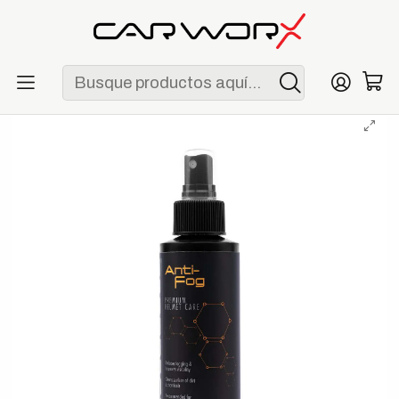
ENVÍO GRATIS POR COMPRAS MAYORES A S/ 250
Inicio
Marcas
Molecule
Molecule Anti-Fog