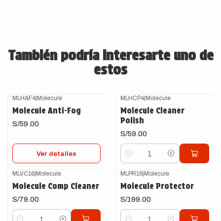
También podría interesarte uno de
estos
MLHAF4
|
Molecule
MLHCP4
|
Molecule
Agotado
Molecule Anti-Fog
Molecule Cleaner
Polish
S/59.00
S/59.00
Ver detalles
Cantidad
MLVC16
|
Molecule
MLPR16
|
Molecule
Molecule Comp Cleaner
Molecule Protector
S/79.00
S/199.00