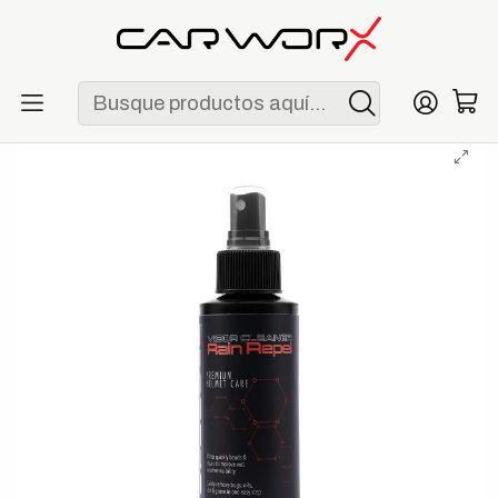
ENVÍO GRATIS POR COMPRAS MAYORES A S/ 250
Inicio
Marcas
Molecule
Molecule Visor Cleaner Rain Repel