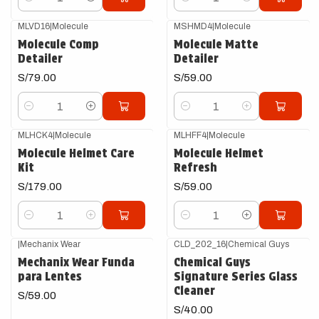
Cantidad
Cantidad
MLVD16
|
Molecule
MSHMD4
|
Molecule
Molecule Comp
Molecule Matte
Detailer
Detailer
S/79.00
S/59.00
Cantidad
Cantidad
MLHCK4
|
Molecule
MLHFF4
|
Molecule
Molecule Helmet Care
Molecule Helmet
Kit
Refresh
S/179.00
S/59.00
Cantidad
Cantidad
|
Mechanix Wear
CLD_202_16
|
Chemical Guys
Mechanix Wear Funda
Chemical Guys
para Lentes
Signature Series Glass
Cleaner
S/59.00
S/40.00