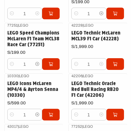
S/199.00
Cantidad
Cantidad
77251
|
LEGO
42228
|
LEGO
LEGO Speed Champions
LEGO Technic McLaren
McLaren F1 Team MCL38
MCL39 F1 Car (42228)
Race Car (77251)
S/1,999.00
S/199.00
Cantidad
Cantidad
10330
|
LEGO
42206
|
LEGO
LEGO Icons McLaren
LEGO Technic Oracle
MP4/4 & Ayrton Senna
Red Bull Racing RB20
(10330)
F1 Car (42206)
S/599.00
S/1,999.00
Cantidad
Cantidad
43017
|
LEGO
77252
|
LEGO
Agotado