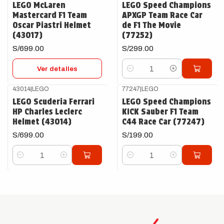
LEGO McLaren
LEGO Speed Champions
Mastercard F1 Team
APXGP Team Race Car
Oscar Piastri Helmet
de F1 The Movie
(43017)
(77252)
S/699.00
S/299.00
Ver detalles
Cantidad
43014
|
LEGO
77247
|
LEGO
LEGO Scuderia Ferrari
LEGO Speed Champions
HP Charles Leclerc
KICK Sauber F1 Team
Helmet (43014)
C44 Race Car (77247)
S/699.00
S/199.00
Cantidad
Cantidad