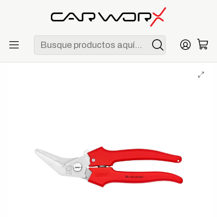
ENVÍO GRATIS POR COMPRAS MAYORES A S/ 250
Inicio
Herramientas
Complementos
Knipex 95 05 185 Tijeras Universales 185 mm