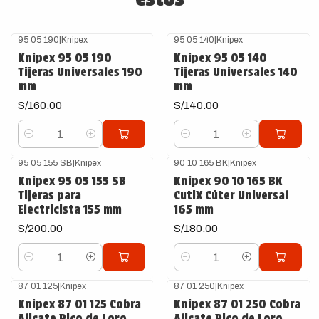
95 05 190
|
Knipex
95 05 140
|
Knipex
Knipex 95 05 190
Knipex 95 05 140
Tijeras Universales 190
Tijeras Universales 140
mm
mm
S/160.00
S/140.00
Cantidad
Cantidad
95 05 155 SB
|
Knipex
90 10 165 BK
|
Knipex
Knipex 95 05 155 SB
Knipex 90 10 165 BK
Tijeras para
CutiX Cúter Universal
Electricista 155 mm
165 mm
S/200.00
S/180.00
Cantidad
Cantidad
87 01 125
|
Knipex
87 01 250
|
Knipex
Knipex 87 01 125 Cobra
Knipex 87 01 250 Cobra
Alicate Pico de Loro
Alicate Pico de Loro