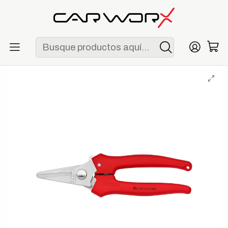
ENVÍO GRATIS POR COMPRAS MAYORES A S/ 250
Inicio
Herramientas
Complementos
Knipex 95 05 140 Tijeras Universales 140 mm