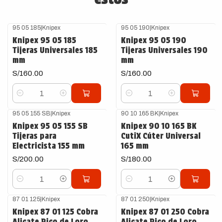
95 05 185
|
Knipex
95 05 190
|
Knipex
Knipex 95 05 185
Knipex 95 05 190
Tijeras Universales 185
Tijeras Universales 190
mm
mm
S/160.00
S/160.00
Cantidad
Cantidad
95 05 155 SB
|
Knipex
90 10 165 BK
|
Knipex
Knipex 95 05 155 SB
Knipex 90 10 165 BK
Tijeras para
CutiX Cúter Universal
Electricista 155 mm
165 mm
S/200.00
S/180.00
Cantidad
Cantidad
87 01 125
|
Knipex
87 01 250
|
Knipex
Knipex 87 01 125 Cobra
Knipex 87 01 250 Cobra
Alicate Pico de Loro
Alicate Pico de Loro