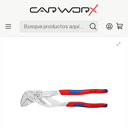
ENVÍO GRATIS POR COMPRAS MAYORES A S/ 250
Inicio
Herramientas
Alicates
Knipex 86 05 250 Tenaza Llave Cromada 250 mm