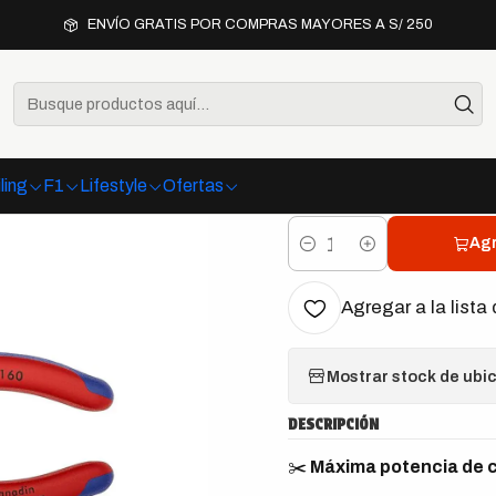
mientas
Alicates
Knipex 74 05 160 Alicate de Corte Diagonal de 
ENVÍO GRATIS POR COMPRAS MAYORES A S/ 250
|
Knipex 74 
Diagonal 
ling
F1
Lifestyle
Ofertas
Agr
Cantidad
Agregar a la lista 
Mostrar stock de ubi
DESCRIPCIÓN
✂️
Máxima potencia de 