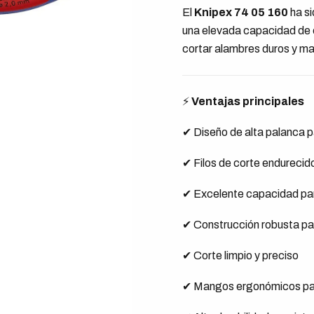
El
Knipex 74 05 160
ha si
una elevada capacidad de c
cortar alambres duros y mat
⚡
Ventajas principales
✔ Diseño de alta palanca p
✔ Filos de corte endurecid
✔ Excelente capacidad par
✔ Construcción robusta par
✔ Corte limpio y preciso
✔ Mangos ergonómicos pa