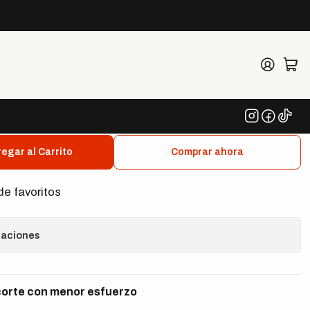
Fuerza 160 mm
05 160 Alicate de Corte
de Fuerza 160 mm
egar al Carrito
Comprar ahora
de favoritos
caciones
corte con menor esfuerzo