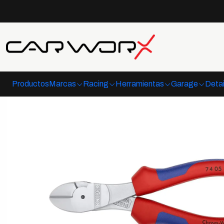
Inicio
Herra
Productos
Marcas
Racing
Herramientas
Garage
Detai