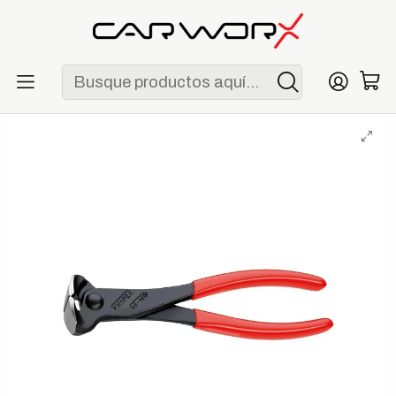
ENVÍO GRATIS POR COMPRAS MAYORES A S/ 250
Inicio
Herramientas
Alicates
Knipex 68 01 180 Alicate de Corte Frontal 180 mm