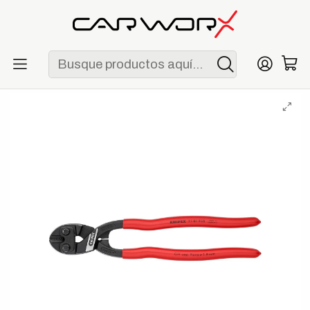
ENVÍO GRATIS POR COMPRAS MAYORES A S/ 250
Inicio
Herramientas
Alicates
Knipex 71 01 250 CoBolt XL Cortapernos Compacto 250 mm