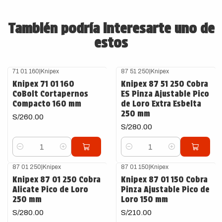
También podría interesarte uno de
estos
71 01 160
|
Knipex
87 51 250
|
Knipex
Knipex 71 01 160
Knipex 87 51 250 Cobra
CoBolt Cortapernos
ES Pinza Ajustable Pico
Compacto 160 mm
de Loro Extra Esbelta
250 mm
S/260.00
S/280.00
Cantidad
Cantidad
87 01 250
|
Knipex
87 01 150
|
Knipex
Knipex 87 01 250 Cobra
Knipex 87 01 150 Cobra
Alicate Pico de Loro
Pinza Ajustable Pico de
250 mm
Loro 150 mm
S/280.00
S/210.00