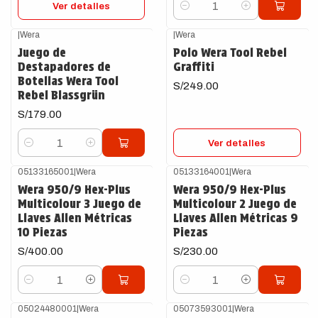
Ver detalles
Cantidad
|
Wera
|
Wera
Agotado
Juego de
Polo Wera Tool Rebel
Destapadores de
Graffiti
Botellas Wera Tool
S/249.00
Rebel Blassgrün
S/179.00
Ver detalles
Cantidad
05133165001
|
Wera
05133164001
|
Wera
Wera 950/9 Hex-Plus
Wera 950/9 Hex-Plus
Multicolour 3 Juego de
Multicolour 2 Juego de
Llaves Allen Métricas
Llaves Allen Métricas 9
10 Piezas
Piezas
S/400.00
S/230.00
Cantidad
Cantidad
05024480001
|
Wera
05073593001
|
Wera