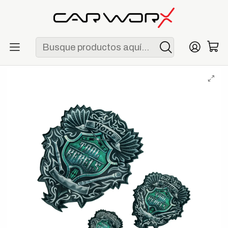
ENVÍO GRATIS POR COMPRAS MAYORES A S/ 250
Inicio
Lifestyle
Merchandising
Juego de Parches Wera Tool Rebel