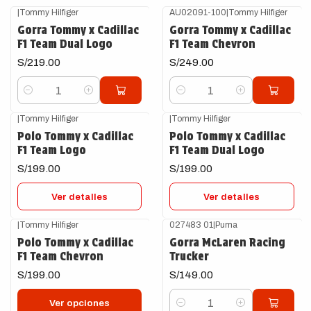
|
Tommy Hilfiger
AU02091-100
|
Tommy Hilfiger
Gorra Tommy x Cadillac
Gorra Tommy x Cadillac
F1 Team Dual Logo
F1 Team Chevron
S/219.00
S/249.00
Cantidad
Cantidad
|
Tommy Hilfiger
|
Tommy Hilfiger
Agotado
Agotado
Polo Tommy x Cadillac
Polo Tommy x Cadillac
F1 Team Logo
F1 Team Dual Logo
S/199.00
S/199.00
Ver detalles
Ver detalles
|
Tommy Hilfiger
027483 01
|
Puma
Polo Tommy x Cadillac
Gorra McLaren Racing
F1 Team Chevron
Trucker
S/199.00
S/149.00
Ver opciones
Cantidad