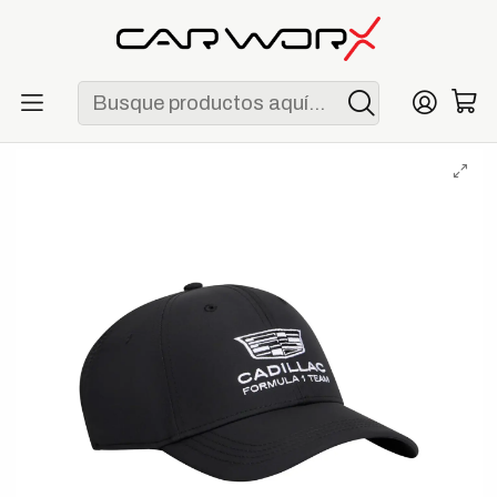
ENVÍO GRATIS POR COMPRAS MAYORES A S/ 250
Inicio
F1
Escuderías
Cadillac
Gorra Tommy x Cadillac F1 Team Driver