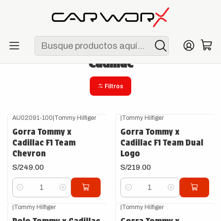
ENVÍO GRATIS POR COMPRAS MAYORES A S/ 250
Inicio
F1
Escuderías
Cadillac
Cadillac
Filtros
AU02091-100
|
Tommy Hilfiger
|
Tommy Hilfiger
Gorra Tommy x
Gorra Tommy x
Cadillac F1 Team
Cadillac F1 Team Dual
Chevron
Logo
S/249.00
S/219.00
Cantidad
Cantidad
|
Tommy Hilfiger
|
Tommy Hilfiger
Agotado
Polo Tommy x Cadillac
Gorra Tommy x