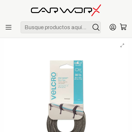
ENVÍO GRATIS POR COMPRAS MAYORES A S/ 250
Inicio
Herramientas
Organización y almacenamiento
Cinta Velcro ONE-WRAP 15" x 1/2" 30 Piezas