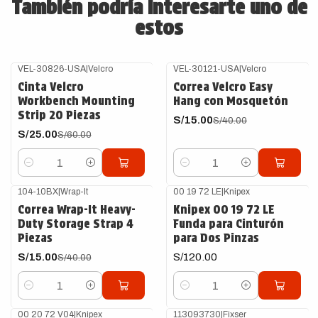
También podría interesarte uno de
estos
VEL-30826-USA
|
Velcro
VEL-30121-USA
|
Velcro
-58%
OFF
-63%
OFF
Cinta Velcro
Correa Velcro Easy
Workbench Mounting
Hang con Mosquetón
Strip 20 Piezas
S/15.00
S/40.00
S/25.00
S/60.00
Cantidad
Cantidad
104-10BX
|
Wrap-It
00 19 72 LE
|
Knipex
-63%
OFF
Correa Wrap-It Heavy-
Knipex 00 19 72 LE
Duty Storage Strap 4
Funda para Cinturón
Piezas
para Dos Pinzas
S/15.00
S/120.00
S/40.00
Cantidad
Cantidad
00 20 72 V04
|
Knipex
113093730
|
Fixser