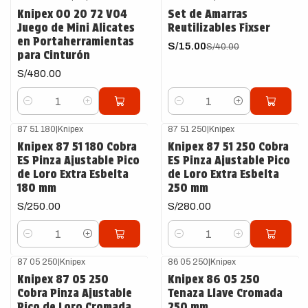
-63%
OFF
Knipex 00 20 72 V04
Set de Amarras
Juego de Mini Alicates
Reutilizables Fixser
en Portaherramientas
S/15.00
S/40.00
para Cinturón
S/480.00
Cantidad
Cantidad
87 51 180
|
Knipex
87 51 250
|
Knipex
Knipex 87 51 180 Cobra
Knipex 87 51 250 Cobra
ES Pinza Ajustable Pico
ES Pinza Ajustable Pico
de Loro Extra Esbelta
de Loro Extra Esbelta
180 mm
250 mm
S/250.00
S/280.00
Cantidad
Cantidad
87 05 250
|
Knipex
86 05 250
|
Knipex
Knipex 87 05 250
Knipex 86 05 250
Cobra Pinza Ajustable
Tenaza Llave Cromada
Pico de Loro Cromada
250 mm